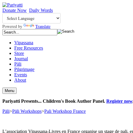
Donate Now
Daily Words
Powered by
Translate
Vipassana
Free Resources
Store
Journal
Pāli
Pilgrimage
Events
About
Menu
Pariyatti Presents... Children's Book Author Panel.
Register now
Pāli
>
Pāli Workshops
>
Pali Workshop France
L’association Vipassana-Livres en France organise un stage de pali, en