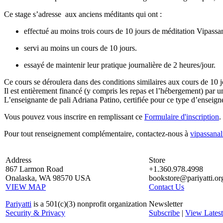
Ce stage s’adresse aux anciens méditants qui ont :
effectué au moins trois cours de 10 jours de méditation Vipas
servi au moins un cours de 10 jours.
essayé de maintenir leur pratique journalière de 2 heures/jour.
Ce cours se déroulera dans des conditions similaires aux cours de 10 j
Il est entièrement financé (y compris les repas et l’hébergement) par 
L’enseignante de pali Adriana Patino, certifiée pour ce type d’enseignem
Vous pouvez vous inscrire en remplissant ce
Formulaire d'inscription
.
Pour tout renseignement complémentaire, contactez-nous à
vipassana
Address
Store
867 Larmon Road
+1.360.978.4998
Onalaska, WA 98570 USA
bookstore@pariyatti.or
VIEW MAP
Contact Us
Pariyatti
is a 501(c)(3) nonprofit organization
Newsletter
Security & Privacy
Subscribe
|
View Latest